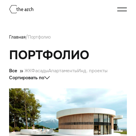
/
Главная
Портфолио
ПОРТФОЛИО
Все
ЖК
Фасады
Апартаменты
Инд. проекты
Сортировать по