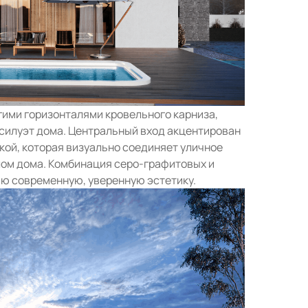
гими горизонталями кровельного карниза,
илуэт дома. Центральный вход акцентирован
кой, которая визуально соединяет уличное
лом дома. Комбинация серо-графитовых и
ию современную, уверенную эстетику.