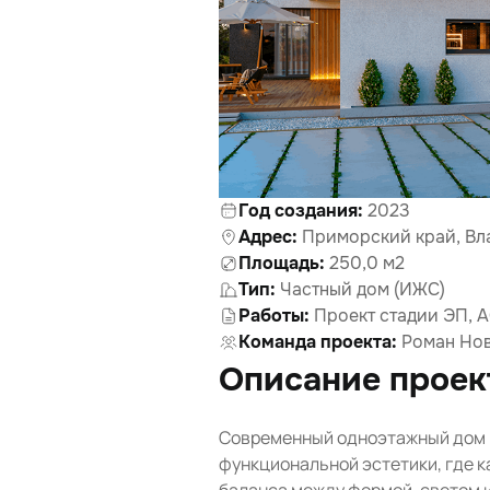
Год создания:
2023
Адрес:
Приморский край, Вла
Площадь:
250,0 м2
Тип:
Частный дом (ИЖС)
Работы:
Проект стадии ЭП, 
Команда проекта:
Роман Нов
Описание проек
Современный одноэтажный дом 
функциональной эстетики, где 
баланса между формой, светом и